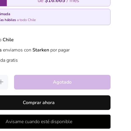
de
$16.665
/ mes
timada
ías hábiles
a todo Chile
do
Chile
s
enviamos con
Starken
por pagar
nda gratis
umentar
Agotado
cantidad
para
Mueble
Estante
Comprar ahora
Curvo
Metal
Para
Plantas
Avisame cuando esté disponible