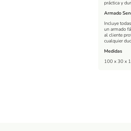
práctica y du
Armado Senc
Incluye todas
un armado fá
al cliente pr
cualquier du
Medidas
100 x 30 x 