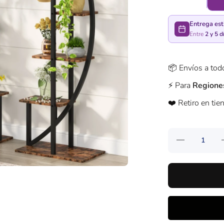
Entrega es
Entre
2 y 5 d
📦 Envíos a to
⚡️ Para
Regione
❤️ Retiro en tie
Reducir
A
cantidad
para
Mueble
Estante
Curvo
Metal
Para
Plantas