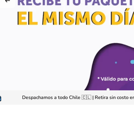
nda
Despachamos a todo Chile
🇨🇱
|