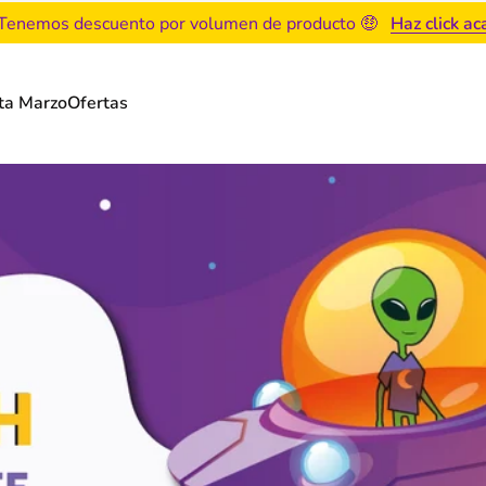
Tenemos descuento por volumen de producto 🤑
Haz click ac
ta Marzo
Ofertas