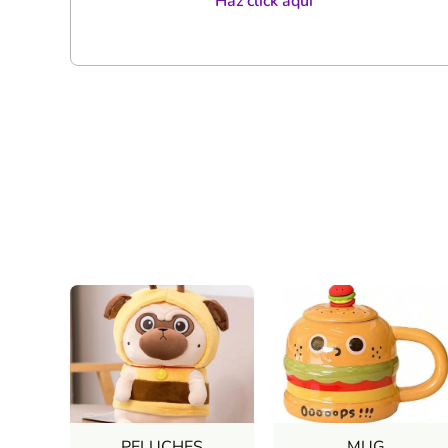
Haz click aqui
PELUCHES
MUG