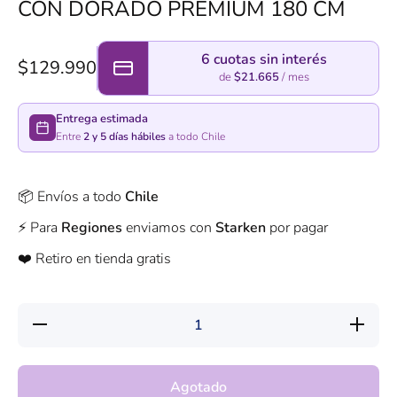
CON DORADO PREMIUM 180 CM
6 cuotas sin interés
$129.990
de
$21.665
/ mes
Entrega estimada
Entre
2 y 5 días hábiles
a todo Chile
📦 Envíos a todo
Chile
⚡️ Para
Regiones
enviamos con
Starken
por pagar
❤️ Retiro en tienda gratis
Reducir
Aumentar
cantidad
cantidad
para
para
Arrimo
Arrimo
Tipo
Tipo
Agotado
Marmol
Marmol