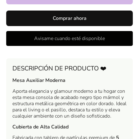
Negro
Negro
Con
Con
Dorado
Dorado
Premium
Premium
Comprar ahora
180 cm
180 cm
Avisame cuando esté disponible
DESCRIPCIÓN DE PRODUCTO ❤️
Mesa Auxiliar Moderna
Aporta elegancia y glamour moderno a tu hogar con
esta mesa consola de acabado negro tipo mármol y
estructura metálica geométrica en color dorado. Ideal
para el living o el pasillo, destaca tu estilo y eleva
cualquier ambiente con un diseño sofisticado.
Cubierta de Alta Calidad
Fabricada con tablero de partículas premium de
5