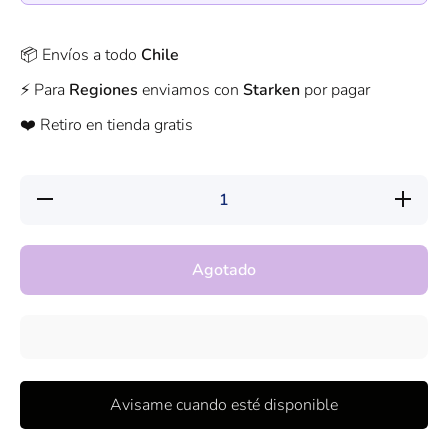
📦 Envíos a todo
Chile
⚡️ Para
Regiones
enviamos con
Starken
por pagar
❤️ Retiro en tienda gratis
Reducir
Aumentar
cantidad
cantidad
para
para
Peluches
Peluches
Cactus
Cactus
Agotado
Felpa 25
Felpa 25
Cm Para
Cm Para
Parejas
Parejas
Avisame cuando esté disponible