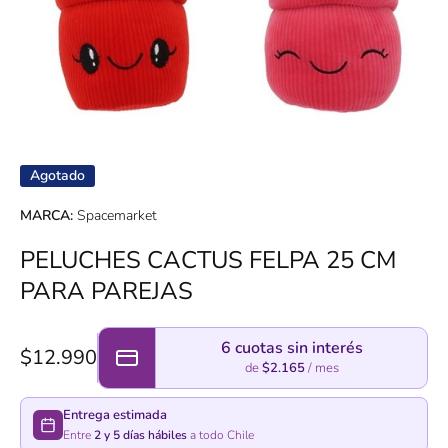
Abrir elemento multimedia 1 en una ventana modal
Agotado
MARCA:
Spacemarket
PELUCHES CACTUS FELPA 25 CM
PARA PAREJAS
6 cuotas sin interés
$12.990
de
$2.165
/ mes
Entrega estimada
Entre
2 y 5 días hábiles
a todo Chile