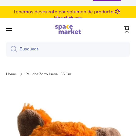
Tenemos descuento por volumen de producto 🤑
Ir directamente al contenido
Haz click aca
Carri
Búsqueda
Home
Peluche Zorro Kawaii 35 Cm
Ir directamente a la información del producto