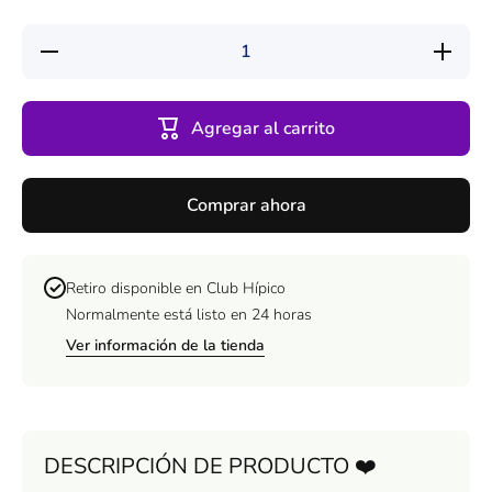
Reducir
Aumentar
cantidad
cantidad
para
para
Peluche
Peluche
Zorro
Zorro
Agregar al carrito
Kawaii
Kawaii 35
35 Cm
Cm
Comprar ahora
Retiro disponible en
Club Hípico
Normalmente está listo en 24 horas
Ver información de la tienda
DESCRIPCIÓN DE PRODUCTO ❤️