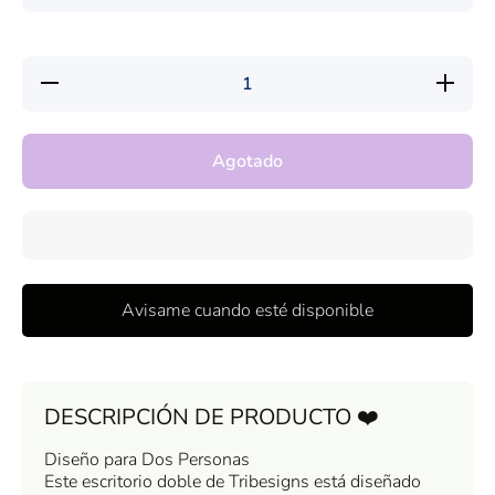
Reducir
Aumentar
cantidad
cantidad
para
para
Escritorio
Escritorio
Industrial
Industrial
Agotado
De
De
Trabajo
Trabajo
Para 2
Para 2
Personas
Personas
Premium
Premium
Avisame cuando esté disponible
DESCRIPCIÓN DE PRODUCTO ❤️
Diseño para Dos Personas
Este escritorio doble de Tribesigns está diseñado