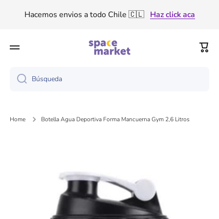
Ir directamente al contenido
Hacemos envios a todo Chile 🇨🇱
Haz click aca
Tenemos descuento por volumen de producto 🤑
Carri
Haz click aca
Búsqueda
Home
Botella Agua Deportiva Forma Mancuerna Gym 2,6 Litros
Ir directamente a la información del producto