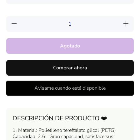
Reducir
Aumenta
cantidad
cantida
para
para
Botella
Botella
Agua
Agua
Agotado
Deportiva
Deportiv
Forma
Forma
Mancuerna
Mancuer
Gym 2,6
Gym 2,
Litros
Litros
Comprar ahora
Avisame cuando esté disponible
DESCRIPCIÓN DE PRODUCTO ❤️
1. Material: Polietileno tereftalato glicol (PETG)
Capacidad: 2.6L Gran capacidad, satisface sus