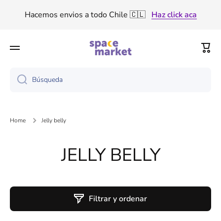
Ir directamente al contenido
Hacemos envios a todo Chile 🇨🇱
Haz click aca
Tenemos descuento por volumen de producto 🤑
Carri
Haz click aca
Búsqueda
Home
Jelly belly
JELLY BELLY
Filtrar y ordenar